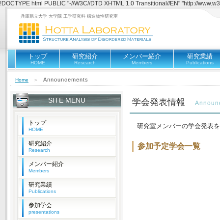
!DOCTYPE html PUBLIC "-//W3C//DTD XHTML 1.0 Transitional//EN" "http://www.w3.o
兵庫県立大学 大学院 工学研究科 構造物性研究室
トップ
研究紹介
メンバー紹介
研究業績
HOME
Research
Members
Publications
Announcements
Home
＞
SITE MENU
学会発表情報
Announ
トップ
研究室メンバーの学会発表を
HOME
研究紹介
参加予定学会一覧
Research
メンバー紹介
Members
研究業績
Publications
参加学会
presentations