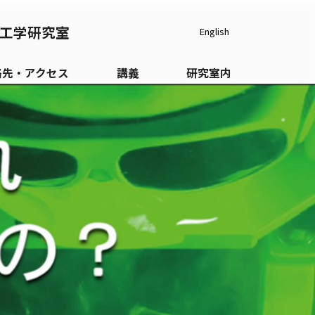
体工学研究室
English
絡先・アクセス
講義
研究室内