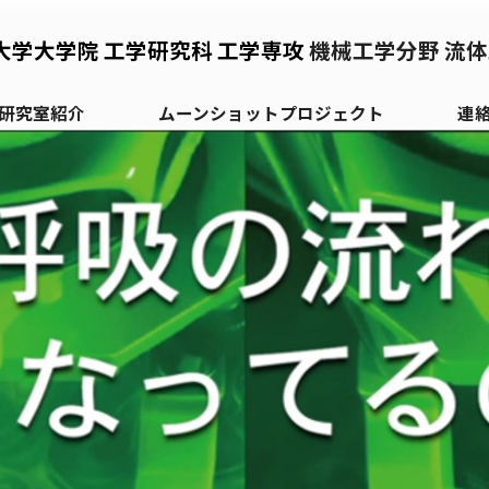
大学大学院
工学研究科
工学専攻
機械工学分野 流
研究室紹介
ムーンショットプロジェクト
連