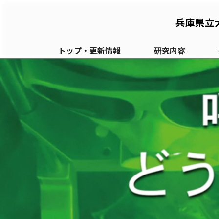
兵庫県立
トップ・更新情報
研究内容